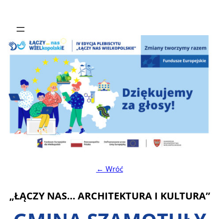
← Wróć
„ŁĄCZY NAS… ARCHITEKTURA I KULTURA”