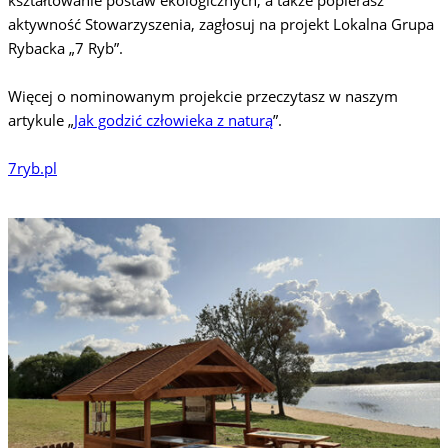
kształtowanie postaw ekologicznych, a także popierasz
aktywność Stowarzyszenia, zagłosuj na projekt Lokalna Grupa
Rybacka „7 Ryb”.
Więcej o nominowanym projekcie przeczytasz w naszym
artykule „
Jak godzić człowieka z naturą
”.
7ryb.pl