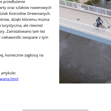
ne przedłużenie
rty oraz szlaków rowerowych
 Szlak Kościołów Drewnianych.
etrów, dzięki któremu można
 turystyczna, ale również
ury. Zainstalowano tam też
z ciekawostki związane z tym
ej, koniecznie zagłosuj na
artykule:
-warta.html