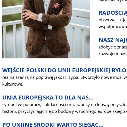
RADOŚCIĄ
obserwacja, ja
współpracował,
NASZ NAJ
zdobycie znacz
rozwojem nasze
WEJŚCIE POLSKI DO UNII EUROPEJSKIEJ BYŁ
realną szansą na poprawę jakości życia. Stworzyło nowe możliwo
kulturowe.
UNIA EUROPEJSKA TO DLA NAS…
symbol współpracy, solidarności oraz szansy na lepszą przyszło
historii, przyczyniając się do budowy wspólnego europejskiego
PO UNIJNE ŚRODKI WARTO SIĘGAĆ…