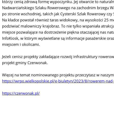
którzy cenią zdrową formę wypoczynku. Jej otwarcie to natural
Nadwarciańskiego Szlaku Rowerowego na zachodnim brzegu Wa
po stronie wschodniej, takich jak Cysterski Szlak Rowerowy czy
Na kładce powstał również taras widokowy, na wysokości 25 m
podziwiać malowniczy krajobraz. To nie tylko wspaniała atrakcja
miejsce pozwalające na dostrzeżenie piękna otaczającej nas nat
InfoKiosk, w którym wyświetlane są informacje pasażerskie ora
miejscem i okolicami.
Jeżeli cenisz projekty zakładające rozwój infrastruktury rowerow
projekt gminy Czerwonak.
Więcej na temat nominowanego projektu przeczytasz w naszym 
https://wrpo.wielkopolskie.pl/e-biuletyn/2023/8/rowerem-nad
https://czerwonak.pl/