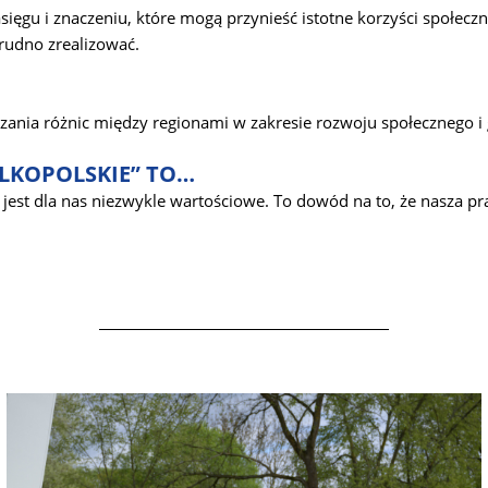
ięgu i znaczeniu, które mogą przynieść istotne korzyści społec
trudno zrealizować.
ania różnic między regionami w zakresie rozwoju społecznego i
ELKOPOLSKIE” TO…
st dla nas niezwykle wartościowe. To dowód na to, że nasza pra