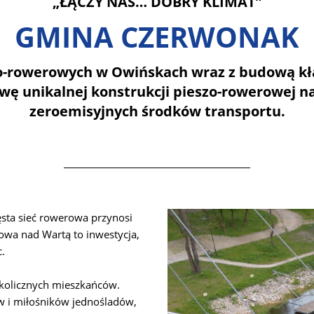
„ŁĄCZY NAS… DOBRY KLIMAT”
GMINA CZERWONAK
o-rowerowych w Owińskach wraz z budową kła
ę unikalnej konstrukcji pieszo-rowerowej nad
zeroemisyjnych środków transportu.
ęsta sieć rowerowa przynosi
rowa nad Wartą to inwestycja,
.
kolicznych mieszkańców.
w i miłośników jednośladów,