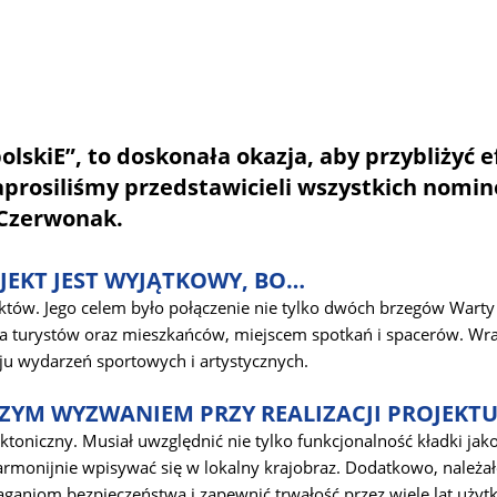
lskiE”, to doskonała okazja, aby przybliżyć 
zaprosiliśmy przedstawicieli wszystkich nom
 Czerwonak.
JEKT JEST WYJĄTKOWY, BO…
tów. Jego celem było połączenie nie tylko dwóch brzegów Warty i tr
dla turystów oraz mieszkańców, miejscem spotkań i spacerów. Wr
ju wydarzeń sportowych i artystycznych.
ZYM WYZWANIEM PRZY REALIZACJI PROJEKT
ektoniczny. Musiał uwzględnić nie tylko funkcjonalność kładki ja
harmonijnie wpisywać się w lokalny krajobraz. Dodatkowo, należa
ganiom bezpieczeństwa i zapewnić trwałość przez wiele lat użyt