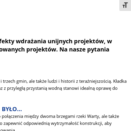
Toggl
efekty wdrażania unijnych projektów, w
inowanych projektów. Na nasze pytania
zech gmin, ale także ludzi i historii z teraźniejszością. Kładka
az z przyległą przystanią wodną stanowi idealną oprawę do
U BYŁO…
ko połączenia między dwoma brzegami rzeki Warty, ale także
ło zapewnić odpowiednią wytrzymałość konstrukcji, aby
kowania.