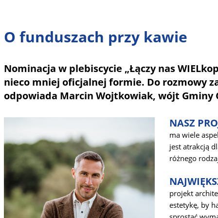
O funduszach przy kawie
Nominacja w plebiscycie „Łączy nas WIELkopo
nieco mniej oficjalnej formie. Do rozmowy 
odpowiada Marcin Wojtkowiak, wójt Gminy
NASZ PRO
ma wiele aspek
jest atrakcją 
różnego rodza
NAJWIĘKS
projekt archit
estetykę, by 
sprostać wyma