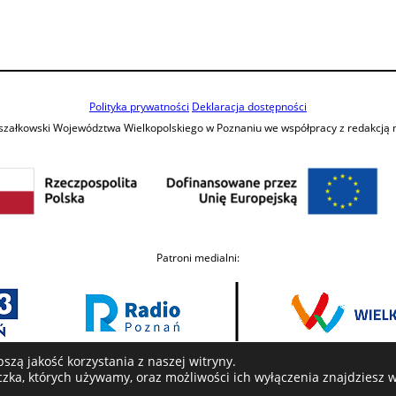
Polityka prywatności
Deklaracja dostępności
szałkowski Województwa Wielkopolskiego w Poznaniu we współpracy z redakcją
Patroni medialni:
szą jakość korzystania z naszej witryny.
eczka, których używamy, oraz możliwości ich wyłączenia znajdziesz 