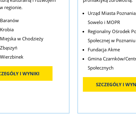
 w regionie.
Urząd Miasta Poznania
 Baranów
Sowelo i MOPR
Krobia
Regionalny Ośrodek Pol
Miejska w Chodzieży
Społecznej w Poznaniu
Zbąszyń
Fundacja Akme
Wierzbinek
Gmina Czarnków/Cent
Społecznych
CZEGÓŁY I WYNIKI
SZCZEGÓŁY I WYN