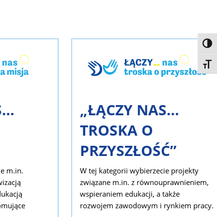
Toggl
Toggl
S…
„ŁĄCZY NAS…
TROSKA O
PRZYSZŁOŚĆ”
ie m.in.
W tej kategorii wybierzecie projekty
wizacją
związane m.in. z równouprawnieniem,
dukacją
wspieraniem edukacji, a także
omujące
rozwojem zawodowym i rynkiem pracy.