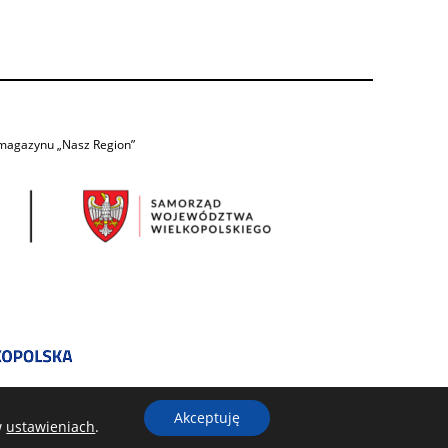
 magazynu „Nasz Region”
Akceptuję
w
ustawieniach
.