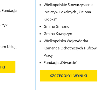
Wielkopolskie Stowarzyszenie
, Fundacja
Inicjatyw Lokalnych „Zielona
Kropka”
ityki
Gmina Gniezno
Gmina Kawęczyn
Wielkopolska Wojewódzka
rum Usług
Komenda Ochotniczych Hufców
Pracy
Fundacja „Otwarcie”
IKI
SZCZEGÓŁY I WYNIKI