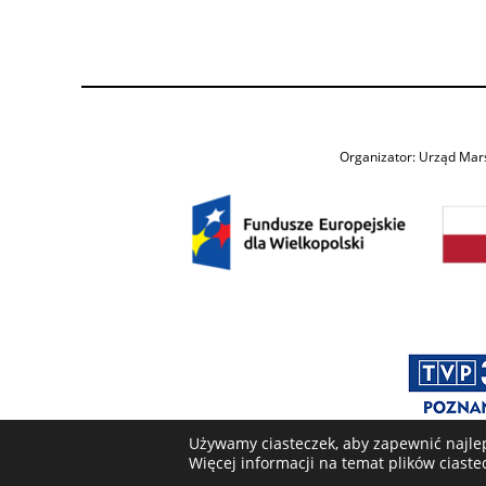
Organizator: Urząd Mar
Używamy ciasteczek, aby zapewnić najlep
Więcej informacji na temat plików ciast