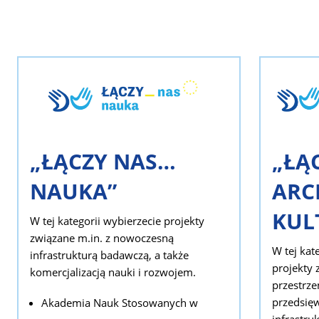
„ŁĄ
„ŁĄCZY NAS…
ARC
NAUKA”
KUL
W tej kategorii wybierzecie projekty
związane m.in. z nowoczesną
W tej kat
infrastrukturą badawczą, a także
projekty 
komercjalizacją nauki i rozwojem.
przestrze
przedsięw
Akademia Nauk Stosowanych w
infrastru