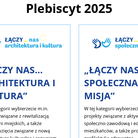
Plebiscyt 2025
CZY NAS…
„ŁĄCZY NA
HITEKTURA I
SPOŁECZNA
TURA”
MISJA”
egorii wybierzecie m.in.
W tej kategorii wybierzec
związane z rewitalizacją
projekty związane z akty
ni miejskich, a także
społeczno-zawodową i e
zięcia związane z nową
mieszkańców, a także pr
kturą kulturalną i rozwojem
profilaktyką zdrowotną.