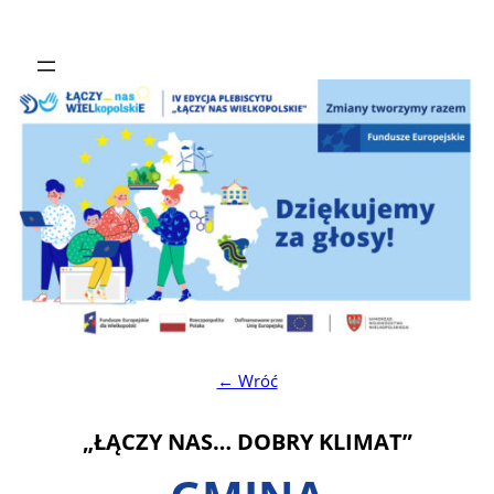
← Wróć
„ŁĄCZY NAS… DOBRY KLIMAT”