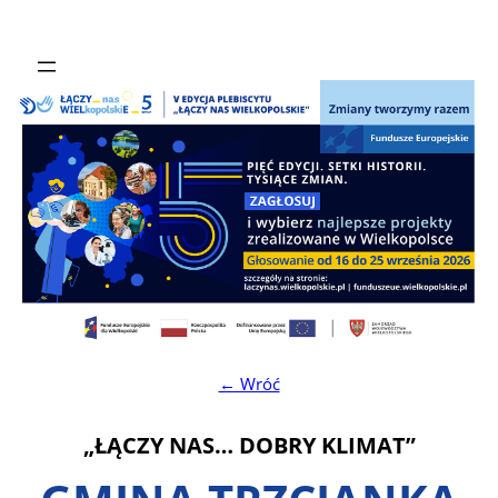
← Wróć
„ŁĄCZY NAS… DOBRY KLIMAT”