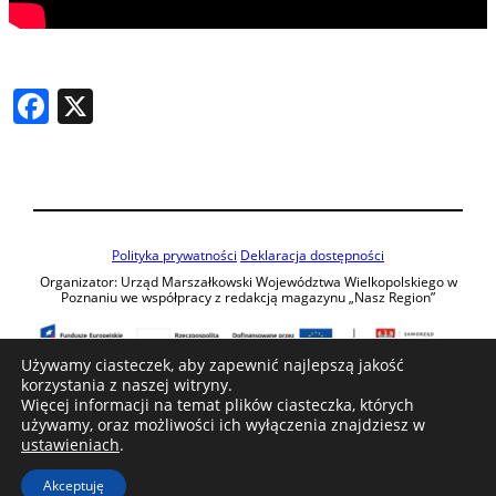
Facebook
X
Polityka prywatności
Deklaracja dostępności
Organizator: Urząd Marszałkowski Województwa Wielkopolskiego w
Poznaniu we współpracy z redakcją magazynu „Nasz Region”
Używamy ciasteczek, aby zapewnić najlepszą jakość
korzystania z naszej witryny.
Patroni medialni:
Więcej informacji na temat plików ciasteczka, których
używamy, oraz możliwości ich wyłączenia znajdziesz w
ustawieniach
.
Akceptuję