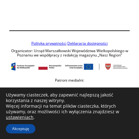
Polityka prywatności
Deklaracja dostępności
Organizator: Urząd Marszałkowski Województwa Wielkopolskiego w
Poznaniu we współpracy z redakcją magazynu „Nasz Region”
Patroni medialni:
Używamy ciasteczek, aby zapewnić najlepszą jakość
korzystania z naszej witryny.
Więcej informacji na temat plików ciasteczka, których
używamy, oraz możliwości ich wyłączenia znajdziesz w
ustawieniach
.
Akceptuję