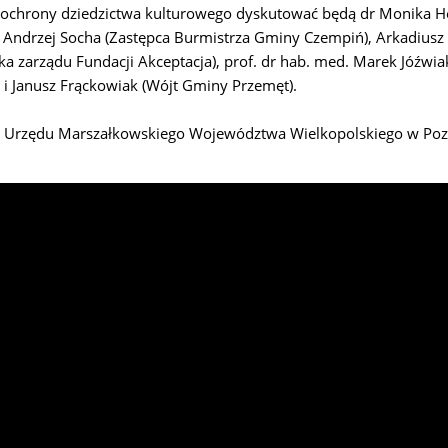
acji, ochrony dziedzictwa kulturowego dyskutować będą dr Monik
, Andrzej Socha (Zastępca Burmistrza Gminy Czempiń), Arkadiusz 
zarządu Fundacji Akceptacja), prof. dr hab. med. Marek Jóźwiak (
 i Janusz Frąckowiak (Wójt Gminy Przemęt).
nej Urzędu Marszałkowskiego Województwa Wielkopolskiego w Poz