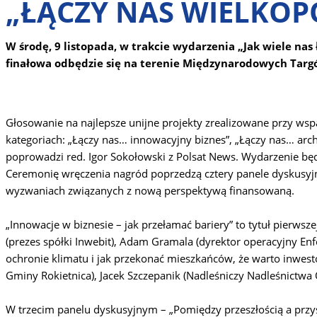
„ŁĄCZY NAS WIELKOPO
W środę, 9 listopada, w trakcie wydarzenia „Jak wiele nas
finałowa odbędzie się na terenie Międzynarodowych Targ
Głosowanie na najlepsze unijne projekty zrealizowane przy wsp
kategoriach: „Łączy nas… innowacyjny biznes”, „Łączy nas… archit
poprowadzi red. Igor Sokołowski z Polsat News. Wydarzenie bę
Ceremonię wręczenia nagród poprzedzą cztery panele dyskusyjn
wyzwaniach związanych z nową perspektywą finansowaną.
„Innowacje w biznesie – jak przełamać bariery” to tytuł pierws
(prezes spółki Inwebit), Adam Gramala (dyrektor operacyjny Enf
ochronie klimatu i jak przekonać mieszkańców, że warto inwes
Gminy Rokietnica), Jacek Szczepanik (Nadleśniczy Nadleśnictwa
W trzecim panelu dyskusyjnym – „Pomiędzy przeszłością a przyszł