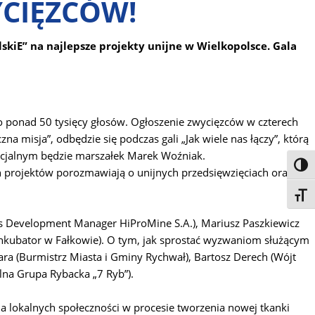
YCIĘZCÓW!
skiE” na najlepsze projekty unijne w Wielkopolsce. Gala
no ponad 50 tysięcy głosów. Ogłoszenie zwycięzców w czterech
na misja”, odbędzie się podczas gali „Jak wiele nas łączy”, którą
ecjalnym będzie marszałek Marek Woźniak.
Toggl
h projektów porozmawiają o unijnych przedsięwzięciach oraz
Toggl
ness Development Manager HiProMine S.A.), Mariusz Paszkiewicz
R Inkubator w Fałkowie). O tym, jak sprostać wyzwaniom służącym
ra (Burmistrz Miasta i Gminy Rychwał), Bartosz Derech (Wójt
lna Grupa Rybacka „7 Ryb”).
ola lokalnych społeczności w procesie tworzenia nowej tkanki