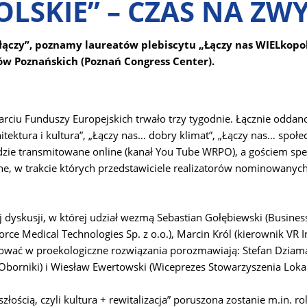
LSKIE” – CZAS NA ZW
 łączy”, poznamy laureatów plebiscytu „Łączy nas WIELkopol
ów Poznańskich (Poznań Congress Center).
arciu Funduszy Europejskich trwało trzy tygodnie. Łącznie odda
ektura i kultura”, „Łączy nas… dobry klimat”, „Łączy nas… społecz
dzie transmitowane online (kanał You Tube WRPO), a gościem sp
e, w trakcie których przedstawiciele realizatorów nominowanyc
zej dyskusji, w której udział wezmą Sebastian Gołębiewski (Busi
orce Medical Technologies Sp. z o.o.), Marcin Król (kierownik V
tować w proekologiczne rozwiązania porozmawiają: Stefan Dziama
 Oborniki) i Wiesław Ewertowski (Wiceprezes Stowarzyszenia Loka
ością, czyli kultura + rewitalizacja” poruszona zostanie m.in. r