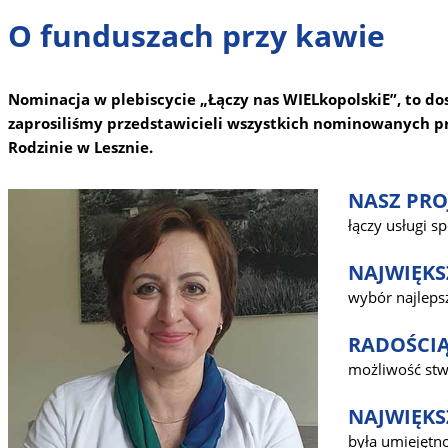
O funduszach przy kawie
Nominacja w plebiscycie „Łączy nas WIELkopolskiE”, to do
zaprosiliśmy przedstawicieli wszystkich nominowanych p
Rodzinie w Lesznie.
NASZ PRO
łączy usługi s
NAJWIĘKS
wybór najlepsz
RADOŚCIĄ
możliwość stwo
NAJWIĘKS
była umiejętn