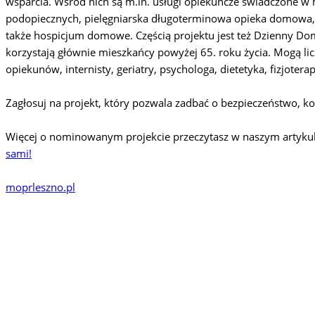
wsparcia. Wśród nich są m.in. usługi opiekuńcze świadczone w
podopiecznych, pielęgniarska długoterminowa opieka domowa
także hospicjum domowe. Częścią projektu jest też Dzienny Do
korzystają głównie mieszkańcy powyżej 65. roku życia. Mogą lic
opiekunów, internisty, geriatry, psychologa, dietetyka, fizjotera
Zagłosuj na projekt, który pozwala zadbać o bezpieczeństwo, k
Więcej o nominowanym projekcie przeczytasz w naszym artyku
sami!
moprleszno.pl