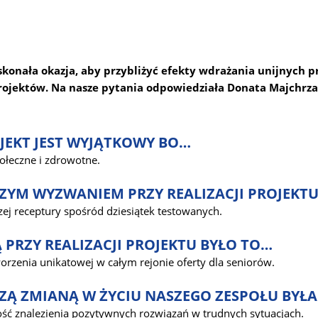
skonała okazja, aby przybliżyć efekty wdrażania unijnych p
rojektów. Na nasze pytania odpowiedziała Donata Majchrz
JEKT JEST WYJĄTKOWY BO…
połeczne i zdrowotne.
ZYM WYZWANIEM PRZY REALIZACJI PROJEKT
ej receptury spośród dziesiątek testowanych.
 PRZY REALIZACJI PROJEKTU BYŁO TO…
rzenia unikatowej w całym rejonie oferty dla seniorów.
ZĄ ZMIANĄ W ŻYCIU NASZEGO ZESPOŁU BYŁ
ość znalezienia pozytywnych rozwiązań w trudnych sytuacjach.