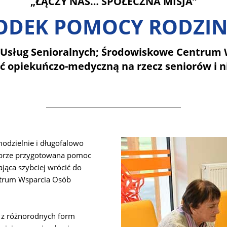
„ŁĄCZY NAS… SPOŁECZNA MISJA”
RODEK POMOCY RODZINI
Usług Senioralnych; Środowiskowe Centrum W
ć opiekuńczo-medyczną na rzecz seniorów i 
modzielnie i długofalowo
dobrze przygotowana pomoc
jąca szybciej wrócić do
ntrum Wsparcia Osób
ą z różnorodnych form