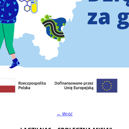
← Wróć