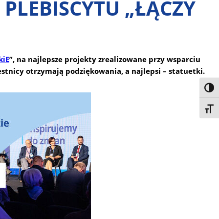
 PLEBISCYTU „ŁĄCZY
kiE
”, na najlepsze projekty zrealizowane przy wsparciu
stnicy otrzymają podziękowania, a najlepsi – statuetki.
Toggl
Toggl