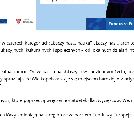
w czterech kategoriach: „Łączy nas… nauka”, „Łączy nas… architek
dukacyjnych, kulturalnych i społecznych – od lokalnych działań in
ealna pomoc. Od wsparcia najsłabszych w codziennym życiu, przez
wy sprawiają, że Wielkopolska staje się miejscem bardziej otwa
.
ych, które poprzedzą wręczenie statuetek dla zwycięzców. Wezm
ch, którzy zmieniają nasz region ze wsparciem Funduszy Europejs