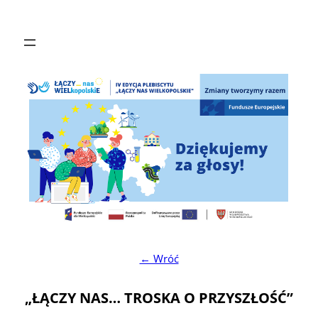
Przejdź
do
treści
← Wróć
„ŁĄCZY NAS… TROSKA O PRZYSZŁOŚĆ”