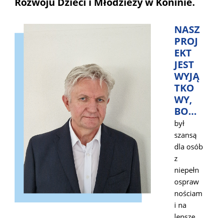
Rozwoju Dzieci i Młodzieży w Koninie.
NASZ
PROJ
EKT
JEST
WYJĄ
TKO
WY,
BO…
był
szansą
dla osób
z
niepełn
ospraw
nościam
i na
lepsze