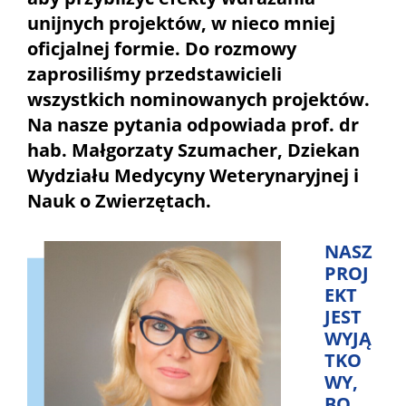
unijnych projektów, w nieco mniej
oficjalnej formie. Do rozmowy
zaprosiliśmy przedstawicieli
wszystkich nominowanych projektów.
Na nasze pytania odpowiada prof. dr
hab. Małgorzaty Szumacher, Dziekan
Wydziału Medycyny Weterynaryjnej i
Nauk o Zwierzętach.
NASZ
PROJ
EKT
JEST
WYJĄ
TKO
WY,
BO…