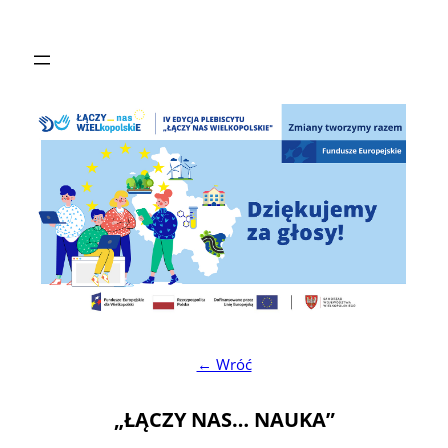
Przejdź
do
treści
← Wróć
„ŁĄCZY NAS… NAUKA”