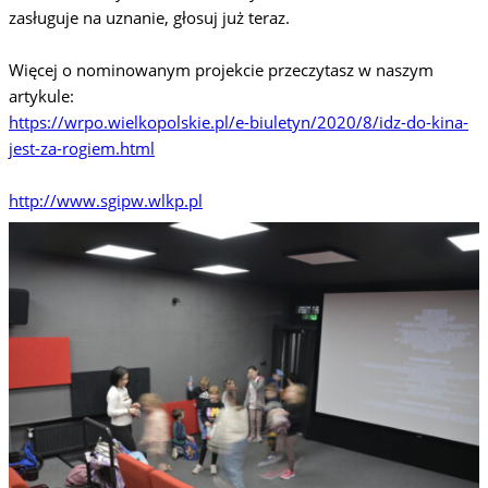
zasługuje na uznanie, głosuj już teraz.
Więcej o nominowanym projekcie przeczytasz w naszym
artykule:
https://wrpo.wielkopolskie.pl/e-biuletyn/2020/8/idz-do-kina-
jest-za-rogiem.html
http://www.sgipw.wlkp.pl