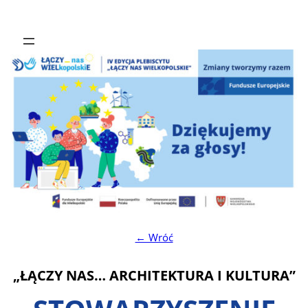
← Wróć
„ŁĄCZY NAS… ARCHITEKTURA I KULTURA”