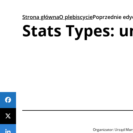
Przejdź
do
Strona główna
O plebiscycie
Poprzednie edy
treści
Stats Types:
u
Organizator: Urząd Mar