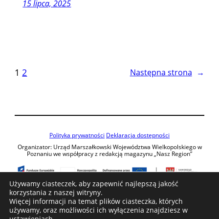
15 lipca, 2025
1
2
Następna strona
→
Polityka prywatności
Deklaracja dostępności
Organizator: Urząd Marszałkowski Województwa Wielkopolskiego w
Poznaniu we współpracy z redakcją magazynu „Nasz Region”
Używamy ciasteczek, aby zapewnić najlepszą jakość
korzystania z naszej witryny.
Patroni medialni:
Więcej informacji na temat plików ciasteczka, których
używamy, oraz możliwości ich wyłączenia znajdziesz w
ustawieniach
.