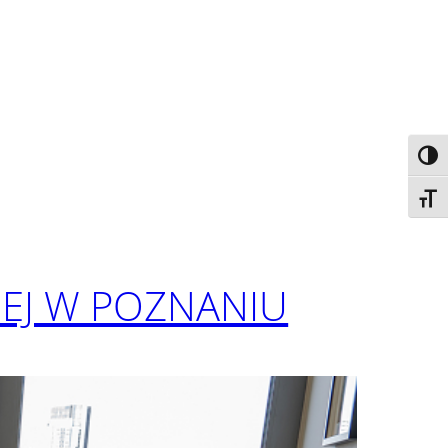
Toggl
Toggl
EJ W POZNANIU