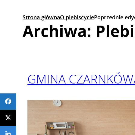
Przejdź
do
Strona główna
O plebiscycie
Poprzednie edy
treści
Archiwa:
Plebi
GMINA CZARNKÓW