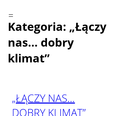
Przejdź
do
treści
Kategoria:
„Łączy
nas… dobry
klimat”
„ŁĄCZY NAS…
DOBRY KLIMAT”