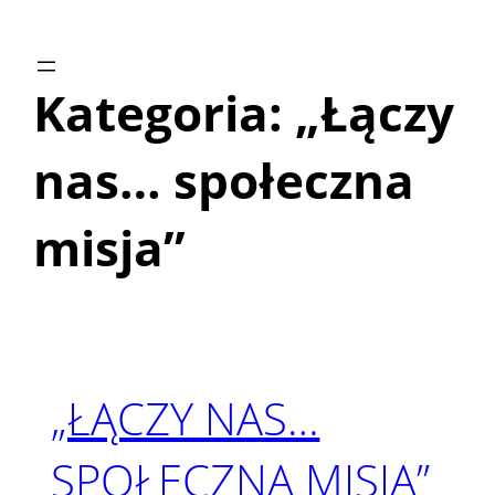
Przejdź
do
treści
Kategoria:
„Łączy
nas… społeczna
misja”
„ŁĄCZY NAS…
SPOŁECZNA MISJA”